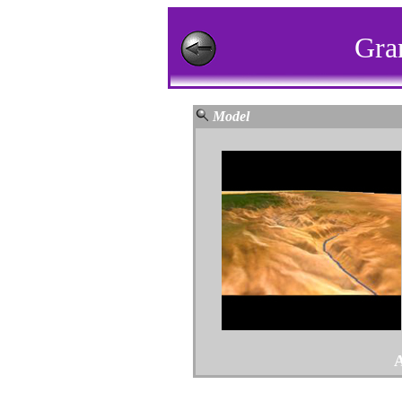
Gra
Model